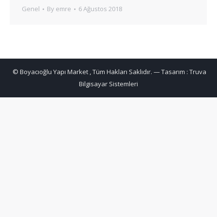
Genel
By
emre
6 Ağustos 2018
© Boyacıoğlu Yapı Market , Tüm Hakları Saklıdır. — Tasarım :
Truva
Bilgisayar Sistemleri