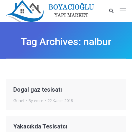
Tag Archives:
nalbur
Dogal gaz tesisatı
Genel
By
emre
22 Kasım 2018
Yakacıkda Tesisatcı