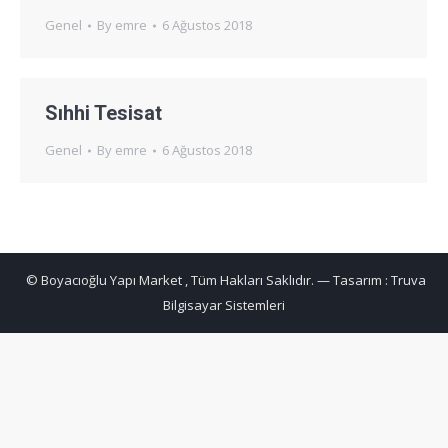
Genel
By
emre
6 Ağustos 2018
Sıhhi Tesisat
Genel
By
emre
6 Ağustos 2018
© Boyacıoğlu Yapı Market , Tüm Hakları Saklıdır. — Tasarım :
Truva
Bilgisayar Sistemleri