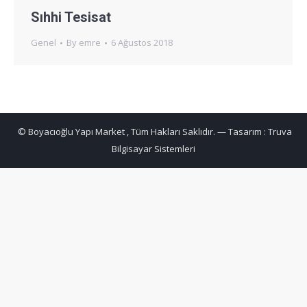
Sıhhi Tesisat
Genel
By
emre
6 Ağustos 2018
© Boyacıoğlu Yapı Market , Tüm Hakları Saklıdır. — Tasarım :
Truva
Bilgisayar Sistemleri