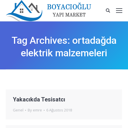
Tag Archives:
ortadağda
elektrik malzemeleri
Yakacıkda Tesisatcı
Genel
By
emre
6 Ağustos 2018