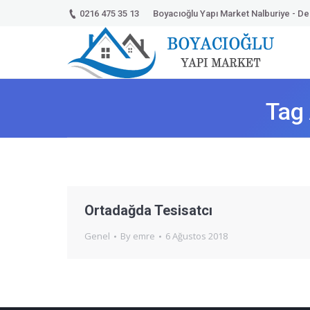
0216 475 35 13
Boyacıoğlu Yapı Market Nalburiye - Dek
Tag
Ortadağda Tesisatcı
Genel
By
emre
6 Ağustos 2018