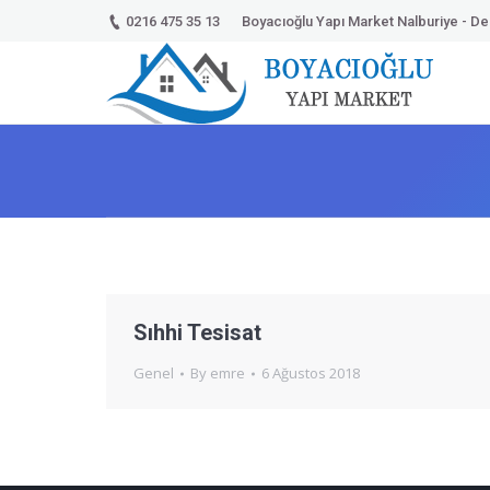
0216 475 35 13
Boyacıoğlu Yapı Market Nalburiye - Dek
Sıhhi Tesisat
Genel
By
emre
6 Ağustos 2018