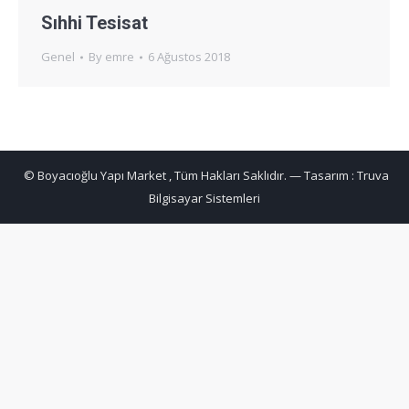
Sıhhi Tesisat
Genel
By
emre
6 Ağustos 2018
© Boyacıoğlu Yapı Market , Tüm Hakları Saklıdır. — Tasarım :
Truva
Bilgisayar Sistemleri