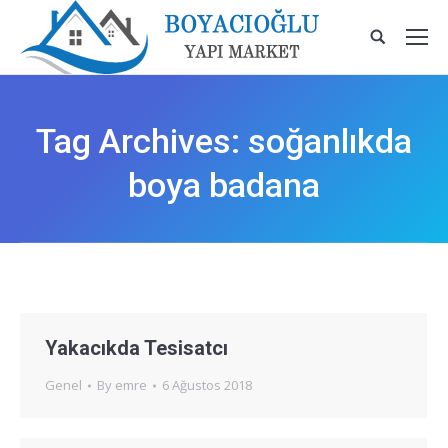
Tag Archives:
soğanlıkda
boya badana
Yakacıkda Tesisatcı
Genel
By
emre
6 Ağustos 2018