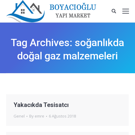
Tag Archives:
soğanlıkda
doğal gaz malzemeleri
Yakacıkda Tesisatcı
Genel
By
emre
6 Ağustos 2018