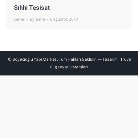
Sıhhi Tesisat
Genel
By
emre
6 Ağustos 2018
© Boyacıoğlu Yapı Market , Tüm Hakları Saklıdır. — Tasarım :
Truva
Bilgisayar Sistemleri