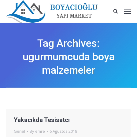
Tag Archives:
ugurmumcuda boya
malzemeler
Yakacıkda Tesisatcı
Genel
By
emre
6 Ağustos 2018