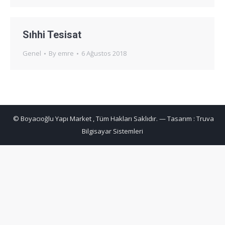
Sıhhi Tesisat
Genel
By
emre
6 Ağustos 2018
© Boyacıoğlu Yapı Market , Tüm Hakları Saklıdır. — Tasarım :
Truva
Bilgisayar Sistemleri