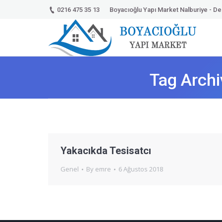
0216 475 35 13
Boyacıoğlu Yapı Market Nalburiye - Dek
Tag Arch
Yakacıkda Tesisatcı
Genel
By
emre
6 Ağustos 2018