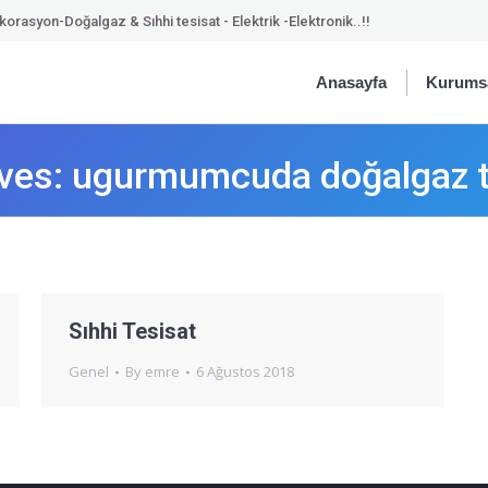
orasyon-Doğalgaz & Sıhhi tesisat - Elektrik -Elektronik..!!
Anasayfa
Kurums
ives:
ugurmumcuda doğalgaz te
Sıhhi Tesisat
Genel
By
emre
6 Ağustos 2018