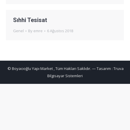
Sıhhi Tesisat
Genel
By
emre
6 Ağustos 2018
© Boyacıoğlu Yapı Market , Tüm Hakları Saklıdır. — Tasarım :
Truva
Bilgisayar Sistemleri