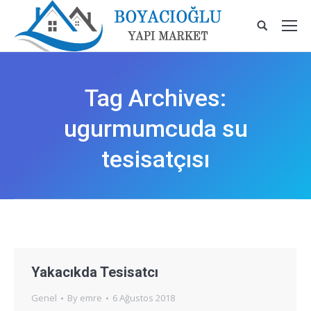
Tag Archives:
ugurmumcuda su
tesisatçısı
Yakacıkda Tesisatcı
Genel
By
emre
6 Ağustos 2018