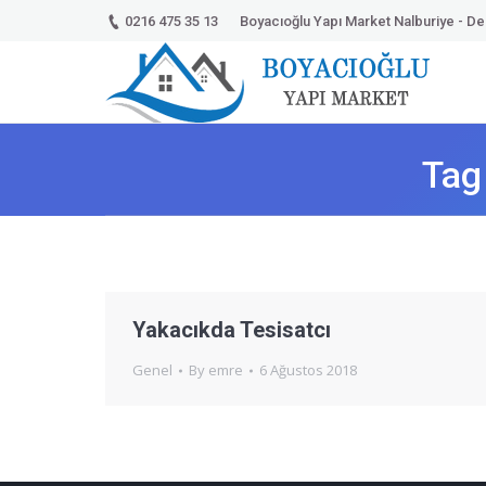
0216 475 35 13
Boyacıoğlu Yapı Market Nalburiye - Dek
Tag
Yakacıkda Tesisatcı
Genel
By
emre
6 Ağustos 2018