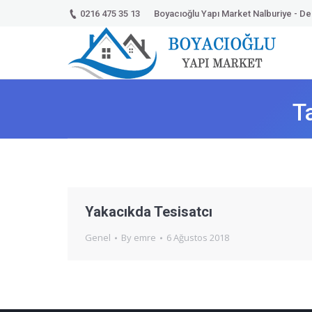
0216 475 35 13
Boyacıoğlu Yapı Market Nalburiye - Dek
T
Yakacıkda Tesisatcı
Genel
By
emre
6 Ağustos 2018