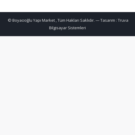
© Boyacıoğlu Yapı Market , Tüm Hakları Saklıdır. — Tasarım :
Truva
Bilgisayar Sistemleri