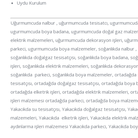
Uydu Kurulum
Uğurmumcuda nalbur , uğurmumcuda tesisatcı, ugurmumcuda s
ugurmumcuda boya badana, ugurmumcuda doğal gaz malzemel
elektrik malzemeleri, uğurmumcuda dekorasyon işleri, uğu
parkeci, ugurmumcuda boya malzemeler, soğanlıkda nalbur , so
soğanlıkda doğalgaz tesisatçısı, soğanlıkda boya badana, soğ
işleri, soğanlıkda elektrik malzemeleri, soğanlıkda dekorasyon
soğanlıkda parkeci, soğanlıkda boya malzemeler, ortadağda n
tesisatçısı, ortadağda doğalgaz tesisatçısı, ortadağda boya
ortadağda elketrik işleri, ortadağda elektrik malzemeleri, o
işleri malzemesi ortadağda parkeci, ortadağda boya malzemel
Yakacıkda su tesisatçısı, Yakacıkda doğalgaz tesisatçısı, Ya
malzemeleri, Yakacıkda elketrik işleri, Yakacıkda elektrik ma
aydınlarma işleri malzemesi Yakacıkda parkeci, Yakacıkda b