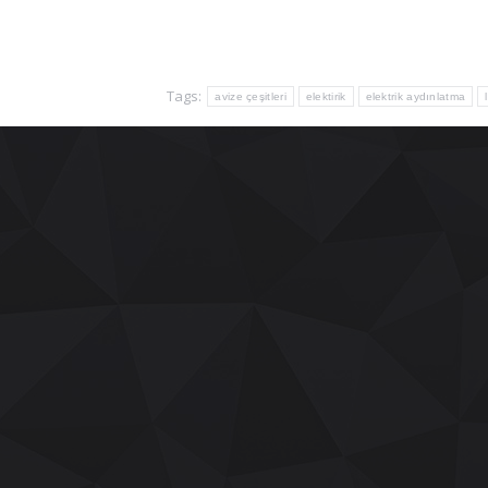
Tags:
avize çeşitleri
elektirik
elektrik aydınlatma