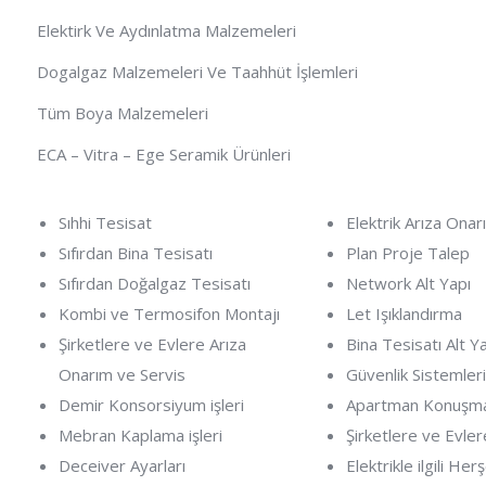
Elektirk Ve Aydınlatma Malzemeleri
Dogalgaz Malzemeleri Ve Taahhüt İşlemleri
Tüm Boya Malzemeleri
ECA – Vitra – Ege Seramik Ürünleri
Sıhhi Tesisat
Elektrik Arıza Onar
Sıfırdan Bina Tesisatı
Plan Proje Talep
Sıfırdan Doğalgaz Tesisatı
Network Alt Yapı
Kombi ve Termosifon Montajı
Let Işıklandırma
Şirketlere ve Evlere Arıza
Bina Tesisatı Alt Y
Onarım ve Servis
Güvenlik Sistemleri
Demir Konsorsiyum işleri
Apartman Konuşma
Mebran Kaplama işleri
Şirketlere ve Evler
Deceiver Ayarları
Elektrikle ilgili Her