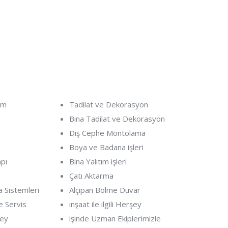
ım
Tadilat ve Dekorasyon
Bina Tadilat ve Dekorasyon
Dış Cephe Montolama
Boya ve Badana işleri
apı
Bina Yalıtım işleri
Çatı Aktarma
 Sistemleri
Alçıpan Bölme Duvar
e Servis
inşaat ile ilgili Herşey
şey
işinde Uzman Ekiplerimizle