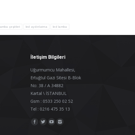
lamba çeşitleri
led aydınlatma
led lamba
İletişim Bilgileri
Uğurmumcu Mahallesi,
Ertuğtul Gazi Sitesi B-Blok
No: 38 / A 34882
Kartal \ İSTANBUL
Gsm : 0533 250 02 52
Tel : 0216 475 35 13
Find us on: