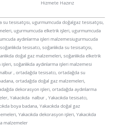
Hizmete Hazırız
u tesisatçısı, ugurmumcuda doğalgaz tesisatçısı,
eri, ugurmumcuda elketrik işleri, ugurmumcuda
rmumcuda aydınlarma işleri malzemesiugurmucuda
ğanlıkda tesisatcı, soğanlıkda su tesisatçısı,
anlıkda doğal gaz malzemeleri, soğanlıkda elketrik
 işleri, soğanlıkda aydınlarma işleri malzemesi
albur , ortadağda tesisatcı, ortadağda su
 badana, ortadağda doğal gaz malzemeleri,
rtadağda dekorasyon işleri, ortadağda aydınlarma
er, Yakacıkda nalbur , Yakacıkda tesisatcı,
kacıkda boya badana, Yakacıkda doğal gaz
lzemeleri, Yakacıkda dekorasyon işleri, Yakacıkda
oya malzemeler